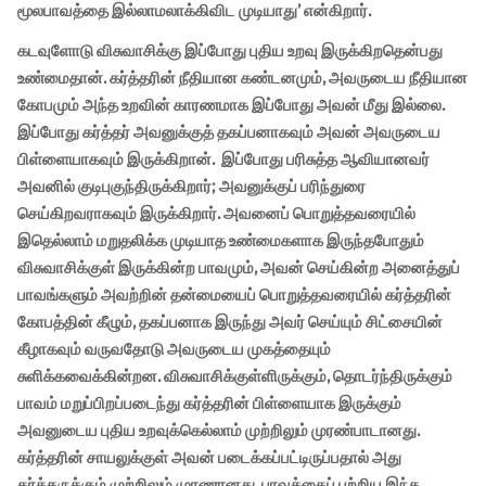
மூலபாவத்தை இல்லாமலாக்கிவிட முடியாது’ என்கிறார்.
கடவுளோடு விசுவாசிக்கு இப்போது புதிய உறவு இருக்கிறதென்பது
உண்மைதான். கர்த்தரின் நீதியான கண்டனமும், அவருடைய நீதியான
கோபமும் அந்த உறவின் காரணமாக இப்போது அவன் மீது இல்லை.
இப்போது கர்த்தர் அவனுக்குத் தகப்பனாகவும் அவன் அவருடைய
பிள்ளையாகவும் இருக்கிறான். இப்போது பரிசுத்த ஆவியானவர்
அவனில் குடிபுகுந்திருக்கிறார்; அவனுக்குப் பரிந்துரை
செய்கிறவராகவும் இருக்கிறார். அவனைப் பொறுத்தவரையில்
இதெல்லாம் மறுதலிக்க முடியாத உண்மைகளாக இருந்தபோதும்
விசுவாசிக்குள் இருக்கின்ற பாவமும், அவன் செய்கின்ற அனைத்துப்
பாவங்களும் அவற்றின் தன்மையைப் பொறுத்தவரையில் கர்த்தரின்
கோபத்தின் கீழும், தகப்பனாக இருந்து அவர் செய்யும் சிட்சையின்
கீழாகவும் வருவதோடு அவருடைய முகத்தையும்
சுளிக்கவைக்கின்றன. விசுவாசிக்குள்ளிருக்கும், தொடர்ந்திருக்கும்
பாவம் மறுப்பிறப்படைந்து கர்த்தரின் பிள்ளையாக இருக்கும்
அவனுடைய புதிய உறவுக்கெல்லாம் முற்றிலும் முரண்பாடானது.
கர்த்தரின் சாயலுக்குள் அவன் படைக்கப்பட்டிருப்பதால் அது
கர்த்தருக்கும் முற்றிலும் முரணானது. பாவத்தைப் பற்றிய இந்த