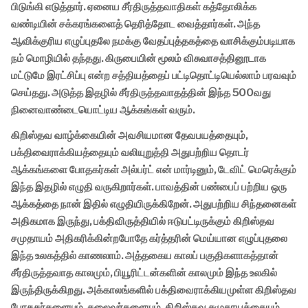
பிடுங்கி எடுத்தார். ஏனைய சீர்திருத்தவாதிகள் கத்தோலிக்க
வண்டியின் சக்கரங்களைத் தெரித்தோட வைத்தார்கள். அந்த
ஆவிக்குரிய எழுப்புதலே நமக்கு வேதப்புத்தகத்தை வாசிக்கும்படியாக
நம் மொழியில் தந்தது. கிருபையின் மூலம் விசுவாசத்தினூடாக
மட்டுமே இரட்சிப்பு என்ற சத்தியத்தைப் பட்டிதொட்டியெல்லாம் பரவவும்
செய்தது. அடுத்த இதழில் சீர்திருத்தவாதத்தின் இந்த 500வது
நினைவாண்டையொட்டிய ஆக்கங்கள் வரும்.
கிறிஸ்தவ வாழ்க்கையின் அவசியமான தேவபயத்தையும்,
பக்திவைராக்கியத்தையும் வலியுறுத்தி அதுபற்றிய தொடர்
ஆக்கங்களை போதகர்கள் அல்பர்ட் என் மார்டினும், டேவிட் மெரெக்கும்
இந்த இதழில் எழுதி வருகிறார்கள். பாவத்தின் பண்பைப் பற்றிய ஒரு
ஆக்கத்தை நான் இதில் எழுதியிருக்கிறேன். அதுபற்றிய சிந்தனைகள்
அதிகமாக இருந்து, பக்திவிருத்தியில் ஈடுபட்டிருக்கும் கிறிஸ்தவ
சமுதாயம் அதிகரிக்கின்றபோதே கர்த்தரின் மெய்யான எழுப்புதலை
இந்த உலகத்தில் காணலாம். அத்தகைய காலப் பகுதிகளாகத்தான்
சீர்திருத்தவாத காலமும், பியூரிட்டன்களின் காலமும் இந்த உலகில்
இருந்திருக்கிறது. அக்காலங்களில் பக்திவைராக்கியமுள்ள கிறிஸ்தவ
போதகர்களையும், தலைவர்களையும், கிறிஸ்தவ சமுதாயத்தையும்