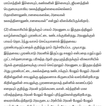
மாம்சத்தின் இச்சையும், கண்களின் இச்சையும், ஜீவனத்தின்
பெருமையுமாகிய உலகத்திலுள்ளவைகளெல்லாம்
பிதாவினாலுண்டானவைகளல்ல, அவைகள்
உலகத்தினாலுண்டானவைகள்” என்றும் விளக்கியிருக்கிறார்.
(2) விசுவாசியில் இருக்கும் பாவம் அவனுடைய இருதயத்திலும்
வாழ்க்கையிலும் முரண்பாட்டை உண்டாக்குகின்றது. அவனுக்குள்
பாவம் தொடர்ந்து வாசம் செய்யுமானால் இத்தகைய
முரண்பாடிருப்பதைக் குறித்து நாம் ஆச்சரியப்பட முடியாது.
இத்தகைய முரண்பாடு அவனில் இருப்பது சகஜம் என்பதை மறுப்பதும்
முட்டாள்தனமானது. பரிசுத்த ஆவி குடிபுகுந்திருக்கும் விசுவாசியில்
ஆகக் குறைந்தளவுக்கு பாவம் செய்தாலும் அவனுடைய இருதயத்தில்
அது முரண்பாட்டை, கலக்கத்தை உண்டாக்கும். மேலும் மேலும் அவன்
கிறிஸ்துவின் சாயலுக்கு ஒத்தவனாக கிருபையில் வளர்கின்றபோது
கிறிஸ்துவின் சாயலுக்கு முரணானதாகத் தன்னில் காணப்படும்
எதையும் குறித்து அவன் நடுக்கமடைவான். கர்த்தரின் மகா
பரிசுத்தத்தை அவன் மேலும் மேலும் புரிந்துகொள்ளுகிறபோது,
வைராக்கியத்தோடு அவருடைய அன்பில் அவன் மேலும் மேலும்