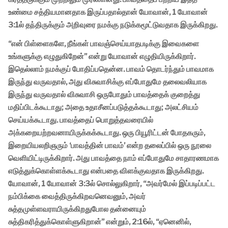
உண்மை சத்தியமானதாக இருப்பதால்தான் யோவான், 1 யோவான்
3:1ல் தந்திருக்கும் அறிவுரை நமக்கு நடுக்கமூட்டுவதாக இருக்கிறது.
“என் பிள்ளைகளே, நீங்கள் பாவஞ்செய்யாதபடிக்கு இவைகளை
உங்களுக்கு எழுதுகிறேன்” என்று யோவான் எழுதியிருக்கிறார்.
இதெல்லாம் நமக்குப் போதிப்பதென்ன. பாவம் தொடர்ந்தும் பாவமாக
இருந்து வருவதால், அது விசுவாசிக்கு எப்போதுமே தலைவலியாக
இருந்து வருவதால் விசுவாசி ஒருபோதும் பாவத்தைக் குறைத்து
மதிப்பிடக்கூடாது; அதை உதாசீனப்படுத்தக்கூடாது; அலட்சியம்
செய்யக்கூடாது. பாவத்தைப் பொறுத்தவரையில்
அக்கறையற்றவனாயிருக்கக்கூடாது. ஒரு பியூரிட்டன் போதகரும்,
இறையியலறிஞரும் ‘பாவத்தின் பாவம்’ என்ற தலைப்பில் ஒரு நூலை
வெளியிட்டிருக்கிறார். அது பாவத்தை நாம் எப்போதுமே சாதாரணமாக
எடுத்துக்கொள்ளக்கூடாது என்பதை விளக்குவதாக இருக்கிறது.
யோவான், 1 யோவான் 3:3ல் சொல்லுகிறார், “அவர்மேல் இப்படிப்பட்ட
நம்பிக்கை வைத்திருக்கிறவனெவனும், அவர்
சுத்தமுள்ளவராயிருக்கிறதுபோல தன்னையும்
சுத்திகரித்துக்கொள்ளுகிறான்” என்றும், 2:16ல், “ஏனெனில்,