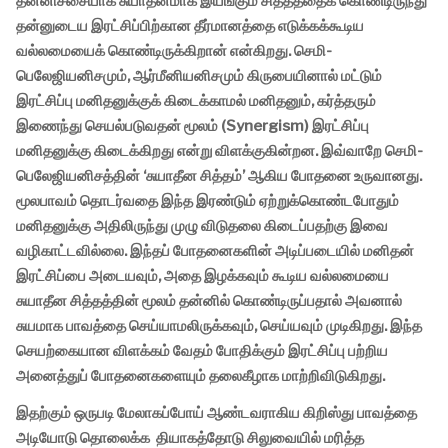
தன்னிச்சையாக சுயாதீனமாக இயங்கும் சித்தத்தைக் கொண்டிருந்து
தன்னுடைய இரட்சிப்பிற்கான தீர்மானத்தை எடுக்கக்கூடிய
வல்லமையைக் கொண்டிருக்கிறான் என்கிறது. செமி-
பெலேஜியனிசமும், ஆர்மீனியனிசமும் கிருபையினால் மட்டும்
இரட்சிப்பு மனிதனுக்குக் கிடைக்காமல் மனிதனும், கர்த்தரும்
இணைந்து செயல்படுவதன் மூலம் (Synergism) இரட்சிப்பு
மனிதனுக்கு கிடைக்கிறது என்று விளக்குகின்றன. இவ்வாறே செமி-
பெலேஜியனிசத்தின் ‘சுயாதீன சித்தம்’ ஆகிய போதனை உருவானது.
மூலபாவம் தொடர்வதை இந்த இரண்டும் ஏற்றுக்கொண்டபோதும்
மனிதனுக்கு அதிலிருந்து முழு விடுதலை கிடைப்பதற்கு இவை
வழிகாட்டவில்லை. இந்தப் போதனைகளின் அடிப்படையில் மனிதன்
இரட்சிப்பை அடையவும், அதை இழக்கவும் கூடிய வல்லமையை
சுயாதீன சித்தத்தின் மூலம் தன்னில் கொண்டிருப்பதால் அவனால்
சுயமாக பாவத்தை செய்யாமலிருக்கவும், செய்யவும் முடிகிறது. இந்த
செயற்கையான விளக்கம் வேதம் போதிக்கும் இரட்சிப்பு பற்றிய
அனைத்துப் போதனைகளையும் தலைகீழாக மாற்றிவிடுகிறது.
இதற்கும் ஒருபடி மேலாகப்போய் ஆண்டவராகிய கிறிஸ்து பாவத்தை
அடியோடு தொலைக்க தியாகத்தோடு சிலுவையில் மரித்த