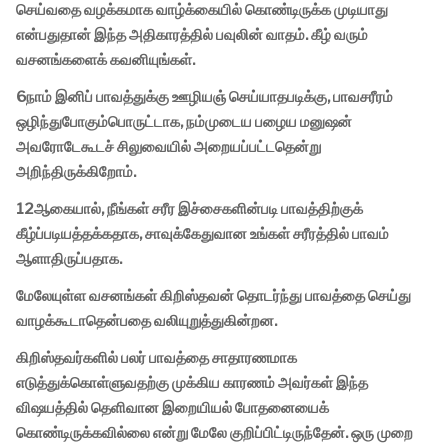
செய்வதை வழக்கமாக வாழ்க்கையில் கொண்டிருக்க முடியாது
என்பதுதான் இந்த அதிகாரத்தில் பவுலின் வாதம். கீழ் வரும்
வசனங்களைக் கவனியுங்கள்.
6நாம் இனிப் பாவத்துக்கு ஊழியஞ் செய்யாதபடிக்கு, பாவசரீரம்
ஒழிந்துபோகும்பொருட்டாக, நம்முடைய பழைய மனுஷன்
அவரோடேகூடச் சிலுவையில் அறையப்பட்டதென்று
அறிந்திருக்கிறோம்.
12ஆகையால், நீங்கள் சரீர இச்சைகளின்படி பாவத்திற்குக்
கீழ்ப்படியத்தக்கதாக, சாவுக்கேதுவான உங்கள் சரீரத்தில் பாவம்
ஆளாதிருப்பதாக.
மேலேயுள்ள வசனங்கள் கிறிஸ்தவன் தொடர்ந்து பாவத்தை செய்து
வாழக்கூடாதென்பதை வலியுறுத்துகின்றன.
கிறிஸ்தவர்களில் பலர் பாவத்தை சாதாரணமாக
எடுத்துக்கொள்ளுவதற்கு முக்கிய காரணம் அவர்கள் இந்த
விஷயத்தில் தெளிவான இறையியல் போதனையைக்
கொண்டிருக்கவில்லை என்று மேலே குறிப்பிட்டிருந்தேன். ஒரு முறை