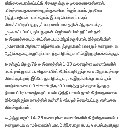
விடுதலையாக்கப்பட்டு, தேவனுக்கு அடிமைகளானதினால்,
பரிசுத்தமாகுதல் உங்களுக்குக் கிடைக்கும் பலன், முடிவோ
நித்தியஜீவன்” என்கிறார். இப்படியெல்லாம் பவுல்
விளக்கியிருப்பதற்குக் காரணம் பாவத்தின் ஆளுகைக்கு
முடிவுகட்டப்பட்டிருப்பதுதான். ஜெர்மனியின் ஹிட்லர் தன்
அதிகாரத்தையும், ஆட்சியையும் இழந்ததுபோல், இத்தாலியின்
முசோலினி அதிகார வீழ்ச்சியடைந்ததுபோல் பாவமும் தன்னுடைய
ஆதிக்கத்தை மறுபிறப்படைந்த கிறிஸ்தவனில் இழந்திருக்கின்றது.
அதற்குப் பிறகு 7ம் அதிகாரத்தில் 1-13 வரையுள்ள வசனங்களில்
பவுல் தன்னுடைய, கிருபையின் கீழில்லாதிருந்த கால அனுபவத்தை
விளக்குகிறார். இப்போது கிறிஸ்தவராக இருக்கின்ற பவுல் தன்
வாழ்க்கையைப் பின்னால் திரும்பிப் பார்த்து நல்லதாக இருந்த
நியாயப்பிரமாணத்தைப் பயன்படுத்தி பாவம் தான் கிறிஸ்தவனாக
இல்லாதிருந்த காலத்தில் தன்னில் எப்படிச் செயல்பட்டது என்பதை
விளக்குகிறார்.
அடுத்து வரும் 14-25 வரையுள்ள வசனங்களில் கிறிஸ்தவனாகிய
தன்னுடைய வாழ்க்கையில் பாவம் இப்போது எப்படி செயல்படுகிறது