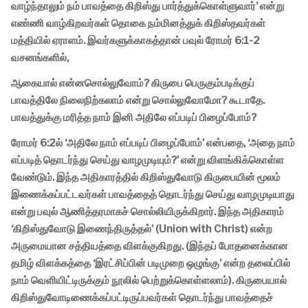
வாழ்ந்தாலும் நம் பாவத்தை கிறிஸ்து பார்த்துக்கொள்ளுவார்’ என்று
எண்ணி வாழ்கிறவர்கள் தொகை நம்மினத்துக் கிறிஸ்தவர்கள்
மத்தியில் ஏராளம். இவர்களுக்காகத்தான் பவுல் ரோமர் 6:1-2
வசனங்களில்,
ஆகையால் என்னசொல்லுவோம்? கிருபை பெருகும்படிக்குப்
பாவத்திலே நிலைநிற்கலாம் என்று சொல்லுவோமோ? கூடாதே.
பாவத்துக்கு மரித்த நாம் இனி அதிலே எப்படிப் பிழைப்போம்?
ரோமர் 6:2ல் ‘அதிலே நாம் எப்படிப் பிழைப்போம்’ என்பதை, ‘அதை நாம்
எப்படித் தொடர்ந்து செய்து வாழமுடியும்?’ என்று விளங்கிக்கொள்ள
வேண்டும். இந்த அதிகாரத்தில் கிறிஸ்துவோடு கிருபையின் மூலம்
இணைக்கப்பட்டவர்கள் பாவத்தைத் தொடர்ந்து செய்து வாழமுடியாது
என்று பவுல் ஆணித்தரமாகச் சொல்லியிருக்கிறார். இந்த அதிகாரம்
‘கிறிஸ்துவோடு இணைந்திருத்தல்’ (Union with Christ) என்ற
அருமையான சத்தியத்தை விளக்குகிறது. (இந்தப் போதனைக்கான
தமிழ் விளக்கத்தை ‘இரட்சிப்பின் படிமுறை ஒழுங்கு’ என்ற தலைப்பில்
நாம் வெளியிட்டிருக்கும் நூலில் பெற்றுக்கொள்ளலாம்). கிருபையால்
கிறிஸ்துவோடிணைக்கப்பட்டிருப்பவர்கள் தொடர்ந்து பாவத்தைச்