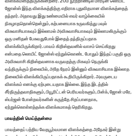
விளக்கமளித்திருக்கின்றனர். 20ம் நூற்றாண்டில் மார்டின் லொயிட்
ஜோன்ஸ் இந்த விளக்கத்திற்கு எதிராக புதுவிதமான விளக்கத்தைத்
தந்தார். அதாவது இது உண்மையில் எவர் வாழ்க்கையில்
நிகழாததொன்றென்றும், கற்பனையாக உருவகித்து பவுல்
விசுவாசியாகவும் இல்லாமல் அவிசுவாசியாகவும் இல்லாமலிருக்கும்
ஒரு மனிதன் பேசுவதுபோல் இதைத் தந்திருப்பதாக
விளக்கியிருக்கிறார். பாவம் கிறிஸ்தவனில் வாசம் செய்கிறது
என்பதை லொயிட் ஜோன்ஸ் ஏற்றுக்கொண்ட போதும் இந்தப் பகுதி ஒரு
அவிசுவாசி கிறிஸ்தவனாக வருவதற்கு மிகவும் நெருங்கி
வந்திருக்கும் நிலையில், அதே நேரம் இன்னும் விசுவாசியாக இல்லாத
நிலையில் விளக்கியிருப்பதாகக் கூறியிருக்கிறார். அவருடைய
விளக்கம் எனக்கு ஏற்புடையதாக இல்லை. இந்த இடத்தில்
சீர்திருத்தவாதிகளும், பியூரிட்டன் பெரியவர்களும், பின்க், ஜோன் மரே,
ஸ்பர்ஜன் போன்றவர்களின் கருத்தே சிறப்பானதாக,
ஏற்றுக்கொள்ளத்தக்க விளக்கமாகத் தெரிகிறது.
பாவத்தின் மெய்த்தன்மை
பாவத்தைப் பற்றிய வேதபூர்வமான விளக்கத்தை அநேகர் இன்று