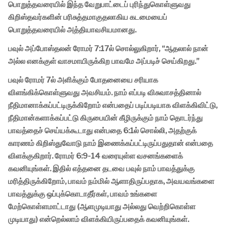
பொறுத்தவரையில் இந்த வேறுபாட்டைப் புரிந்துகொள்ளுவது
கிறிஸ்தவர்களின் பரிசுத்தமாகுதலாகிய கடமையைப்
பொறுத்தவரையில் அத்தியாவசியமானது.
பவுல் அப்போஸ்தலன் ரோமர் 7:17ல் சொல்லுகிறார், “ஆதலால் நான்
அல்ல எனக்குள் வாசமாயிருக்கிற பாவமே அப்படிச் செய்கிறது.”
பவுல் ரோமர் 7ல் அளிக்கும் போதனையை சரியாக
விளங்கிக்கொள்ளுவது அவசியம். நாம் எப்படி விசுவாசத்தினால்
நீதிமானாக்கப்பட்டிருக்கிறோம் என்பதைப் படிப்படியாக விளக்கிவிட்டு,
நீதிமான்களாக்கப்பட்டு கிருபையின் கீழிருக்கும் நாம் தொடர்ந்து
பாவத்தைச் செய்யக்கூடாது என்பதை 6:1ல் சொல்லி, அதற்குக்
காரணம் கிறிஸ்துவோடு நாம் இணைக்கப்பட்டிருப்பதுதான் என்பதை
விளக்குகிறார். ரோமர் 6:9-14 வரையுள்ள வசனங்களைக்
கவனியுங்கள். இதில் எத்தனை தடவை பவுல் நாம் பாவத்துக்கு
மரித்திருக்கிறோம், பாவம் நம்மில் ஆளாதிருப்பதாக, அவயவங்களை
பாவத்துக்கு ஒப்புக்கொடாதீர்கள், பாவம் உங்களை
மேற்கொள்ளமாட்டாது (ஆளமுடியாது அல்லது வெற்றிகொள்ள
முடியாது) என்றெல்லாம் விளக்கியிருப்பதைக் கவனியுங்கள்.