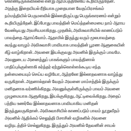
கொண்டிருக்கவில்லை என்று ஆரம்பத்திலேயே கூறியிருந்தேன்.
அதற்கு இறையியல் ரீதியாக முறையான வேதப்பிரசங்கம்
நம்மத்தியில் பெருமளவில் இல்லாதிருப்பது பெருங்காரணம் என்றும்
கூறியிருந்தேன். இப்போது பாவத்தின் மெய்த்தன்மையை நாம் ஆராய
வேண்டியது அவசியமாகிறது. முதலில், அவிசுவாசியில் காணப்படும்
பாவத்தை ஆராய்வோம். ஆதாமில் இருந்து வரும் மூலபாவத்தை
சுமந்து வாழும் அவிசுவாசி பாவியாக பாவத்தின் பூரண ஆளுகையின்
கீழ் வாழ்கிறான். அவனை இயக்குவது அவனில் இருக்கும் பாவமே.
அவனுடைய அனைத்துப் பாகங்களும் பாவத்தினால்
பாதிப்புக்குள்ளாகி கர்த்தர் ஏற்றுக்கொள்ளக்கூடிய எந்த
நன்மையையும் செய்ய வழியோ, ஆற்றலோ இல்லாதவனாக வாழ்ந்து
வருகிறான். அதனால்தான் வேதம் அவனை மாம்சத்தில் இருக்கும்
மனிதனாக வர்ணிக்கிறது. அவனுக்குள்ளிருக்கும் பாவம் அவனை
முழுமையாக ஆளுகிறது, இயக்குகிறது, ஆட்டிவைக்கிறது. அதைப்
பற்றிய உணர்வே இல்லாதவனாக பாவியாகிய மனிதன்
இருந்துவருகிறான். அவிசுவாசியில் காணப்படும் பாவம் நூறுவீதம்
அவனில் ஆதிக்கம் செலுத்தி பிசாசின் வழிகளில் அவனை
வழிநடத்திச் செல்லுகிறது. இருந்தும் அவனில் தேவனின் சாயல்