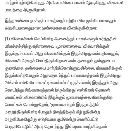
மாற்றம் ஏற்படுகின்றது. அவிசுவாசியை பாவம் ஆளுகிறது; விசுவாசி
பாவத்தை ஆளுகிறான்.
இந்த உண்மை நமக்குப் பாவத்தைப் பற்றிய சில முக்கியமானதும்
அவசியமானதுமான உண்மைகளை விளக்குகின்றன:
(1) விசுவாசிகள் செய்கின்ற அனைத்துப் பாவங்களும் கர்த்தரின்
பரிசுத்தத்திற்கு எதிரானவை; முரணானவை. விசுவாசிக்குள்
இருக்கும் பாவம், அது விசுவாசிக்குள் இருக்கிறது என்பதினாலும்,
விசுவாசி அதைச் செய்திருக்கிறான் என்பதனாலும் தன்னுடைய
குணத்தை, தன்மையை மாற்றிக்கொள்ளுவதில்லை. விசுவாசிக்குள்
இருக்கின்றபோதும் அது தொடர்ந்தும் பாவமாகத்தான் இருக்கிறது.
‘சிங்கம் சங்கிலியால் கட்டிவைக்கப்பட்டிருக்கலாம்; இருந்தும் அது
தொடர்ந்து சிங்கமாகத்தான் இருக்கிறது’ என்கிறார் தொமஸ்
வொட்சன். விசுவாசியில் இருக்கும் மூலபாவத்தை விளக்குகிற
வொட்சன் சொல்லுகிறார், ‘மூலபாவம் நம் இருதயத்தில்
மறைந்திருக்கின்ற போதும் நிலத்திற்குக் கீழ் ஒடுகின்ற
அருவிபோலிருந்து சடுதியாக குபீரென்று வெளிப்பட்டு
பெருகியோடும்.’ அவர் தொடர்ந்து ‘இவ்வுலக வாழ்வில் நாம்