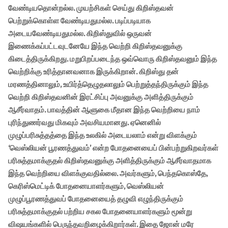
வேண்டியதொன்றல்ல. முயற்சிகள் செய்து கிறிஸ்தவன்
பெற்றுக்கொள்ள வேண்டியதுமல்ல. படிப்படியாக
அடையவேண்டியதுமல்ல. கிறிஸ்துவில் ஒருவன்
இணைக்கப்பட்டவுடனேயே இந்த வெற்றி கிறிஸ்தவனுக்கு
கிடைத்திருக்கிறது. மறுபிறப்படைந்த ஒவ்வொரு கிறிஸ்தவனும் இந்த
வெற்றிக்கு உரித்தானவனாக இருக்கிறான். கிறிஸ்து தன்
மரணத்தினாலும், உயிர்த்தெழுதலாலும் பெற்றுத்தந்திருக்கும் இந்த
வெற்றி கிறிஸ்தவனின் இரட்சிப்பு அவனுக்கு அளித்திருக்கும்
ஆசீர்வாதம். பாவத்தின் ஆளுகை மீதான இந்த வெற்றியை நாம்
புரிந்துணர்வது மிகவும் அவசியமானது. ஏனெனில்
முழுப்பரிசுத்தத்தை இந்த உலகில் அடையலாம் என்று விளக்கும்
‘வெஸ்லியன் பூரணத்துவம்’ என்ற போதனையைப் பின்பற்றுகிறவர்கள்
பரிசுத்தமாக்குதல் கிறிஸ்தவனுக்கு அளித்திருக்கும் ஆசீர்வாதமாக
இந்த வெற்றியை விளக்குவதில்லை. அவர்களும், பெந்தகொஸ்தே,
கெரிஸ்மெட்டிக் போதனையாளர்களும், வெஸ்லியன்
முழுப்பூரணத்துவப் போதனையைத் தழுவி எழுந்திருக்கும்
பரிசுத்தமாக்குதல் பற்றிய சகல போதனையாளர்களும் மூன்று
விஷயங்களில் பெருந்தவறிழைக்கிறார்கள். இதை ஜோன் மரே