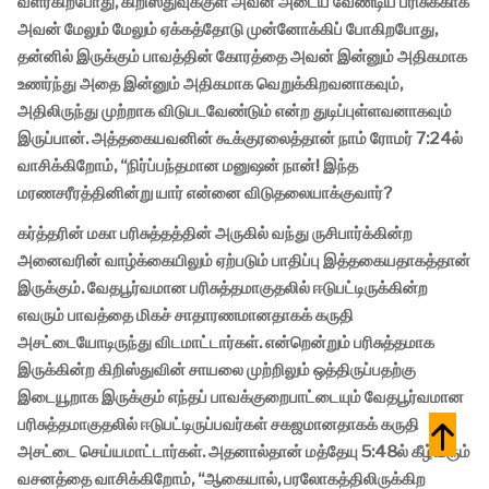
வளர்கிறபோது, கிறிஸ்துவுக்குள் அவன் அடைய வேண்டிய பரிசுக்காக
அவன் மேலும் மேலும் ஏக்கத்தோடு முன்னோக்கிப் போகிறபோது,
தன்னில் இருக்கும் பாவத்தின் கோரத்தை அவன் இன்னும் அதிகமாக
உணர்ந்து அதை இன்னும் அதிகமாக வெறுக்கிறவனாகவும்,
அதிலிருந்து முற்றாக விடுபடவேண்டும் என்ற துடிப்புள்ளவனாகவும்
இருப்பான். அத்தகையவனின் கூக்குரலைத்தான் நாம் ரோமர் 7:24ல்
வாசிக்கிறோம், “நிர்ப்பந்தமான மனுஷன் நான்! இந்த
மரணசரீரத்தினின்று யார் என்னை விடுதலையாக்குவார்?
கர்த்தரின் மகா பரிசுத்தத்தின் அருகில் வந்து ருசிபார்க்கின்ற
அனைவரின் வாழ்க்கையிலும் ஏற்படும் பாதிப்பு இத்தகையதாகத்தான்
இருக்கும். வேதபூர்வமான பரிசுத்தமாகுதலில் ஈடுபட்டிருக்கின்ற
எவரும் பாவத்தை மிகச் சாதாரணமானதாகக் கருதி
அசட்டையோடிருந்து விடமாட்டார்கள். என்றென்றும் பரிசுத்தமாக
இருக்கின்ற கிறிஸ்துவின் சாயலை முற்றிலும் ஒத்திருப்பதற்கு
இடையூறாக இருக்கும் எந்தப் பாவக்குறைபாட்டையும் வேதபூர்வமான
பரிசுத்தமாகுதலில் ஈடுபட்டிருப்பவர்கள் சகஜமானதாகக் கருதி
அசட்டை செய்யமாட்டார்கள். அதனால்தான் மத்தேயு 5:48ல் கீழ்வரும்
வசனத்தை வாசிக்கிறோம், “ஆகையால், பரலோகத்திலிருக்கிற