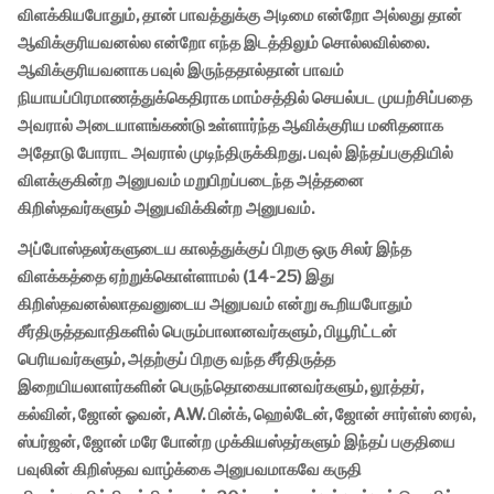
விளக்கியபோதும், தான் பாவத்துக்கு அடிமை என்றோ அல்லது தான்
ஆவிக்குரியவனல்ல என்றோ எந்த இடத்திலும் சொல்லவில்லை.
ஆவிக்குரியவனாக பவுல் இருந்ததால்தான் பாவம்
நியாயப்பிரமாணத்துக்கெதிராக மாம்சத்தில் செயல்பட முயற்சிப்பதை
அவரால் அடையாளங்கண்டு உள்ளார்ந்த ஆவிக்குரிய மனிதனாக
அதோடு போராட அவரால் முடிந்திருக்கிறது. பவுல் இந்தப்பகுதியில்
விளக்குகின்ற அனுபவம் மறுபிறப்படைந்த அத்தனை
கிறிஸ்தவர்களும் அனுபவிக்கின்ற அனுபவம்.
அப்போஸ்தலர்களுடைய காலத்துக்குப் பிறகு ஒரு சிலர் இந்த
விளக்கத்தை ஏற்றுக்கொள்ளாமல் (14-25) இது
கிறிஸ்தவனல்லாதவனுடைய அனுபவம் என்று கூறியபோதும்
சீர்திருத்தவாதிகளில் பெரும்பாலானவர்களும், பியூரிட்டன்
பெரியவர்களும், அதற்குப் பிறகு வந்த சீர்திருத்த
இறையியலாளர்களின் பெருந்தொகையானவர்களும், லூத்தர்,
கல்வின், ஜோன் ஓவன், A.W. பின்க், ஹெல்டேன், ஜோன் சார்ள்ஸ் ரைல்,
ஸ்பர்ஜன், ஜோன் மரே போன்ற முக்கியஸ்தர்களும் இந்தப் பகுதியை
பவுலின் கிறிஸ்தவ வாழ்க்கை அனுபவமாகவே கருதி