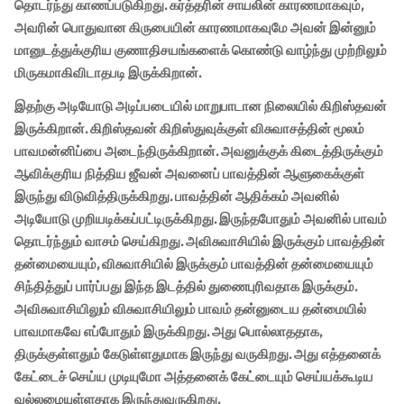
தொடர்ந்து காணப்படுகிறது. கர்த்தரின் சாயலின் காரணமாகவும்,
அவரின் பொதுவான கிருபையின் காரணமாகவுமே அவன் இன்னும்
மானுடத்துக்குரிய குணாதிசயங்களைக் கொண்டு வாழ்ந்து முற்றிலும்
மிருகமாகிவிடாதபடி இருக்கிறான்.
இதற்கு அடியோடு அடிப்படையில் மாறுபாடான நிலையில் கிறிஸ்தவன்
இருக்கிறான். கிறிஸ்தவன் கிறிஸ்துவுக்குள் விசுவாசத்தின் மூலம்
பாவமன்னிப்பை அடைந்திருக்கிறான். அவனுக்குக் கிடைத்திருக்கும்
ஆவிக்குரிய நித்திய ஜீவன் அவனைப் பாவத்தின் ஆளுகைக்குள்
இருந்து விடுவித்திருக்கிறது. பாவத்தின் ஆதிக்கம் அவனில்
அடியோடு முறியடிக்கப்பட்டிருக்கிறது. இருந்தபோதும் அவனில் பாவம்
தொடர்ந்தும் வாசம் செய்கிறது. அவிசுவாசியில் இருக்கும் பாவத்தின்
தன்மையையும், விசுவாசியில் இருக்கும் பாவத்தின் தன்மையையும்
சிந்தித்துப் பார்ப்பது இந்த இடத்தில் துணைபுரிவதாக இருக்கும்.
அவிசுவாசியிலும் விசுவாசியிலும் பாவம் தன்னுடைய தன்மையில்
பாவமாகவே எப்போதும் இருக்கிறது. அது பொல்லாததாக,
திருக்குள்ளதும் கேடுள்ளதுமாக இருந்து வருகிறது. அது எத்தனைக்
கேட்டைச் செய்ய முடியுமோ அத்தனைக் கேட்டையும் செய்யக்கூடிய
வல்லமையுள்ளதாக இருந்துவருகிறது.