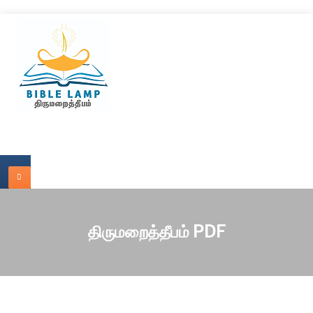
திருமறைத்தீபம் PDF